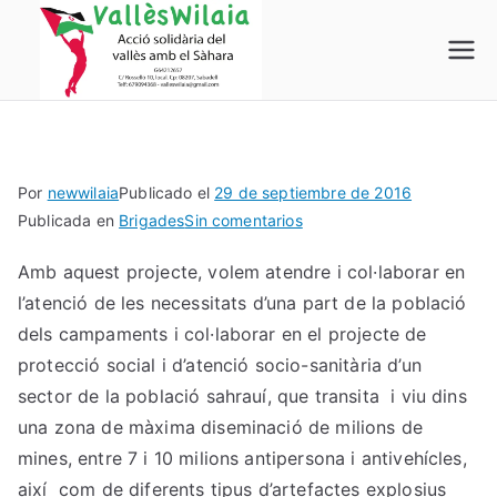
Saltar
al
Vallés
Acció Solidària del Vallés
contenido
amb el Sáhara
Wilaia
Por
newwilaia
Publicado el
29 de septiembre de 2016
en
Publicada en
Brigades
Sin comentarios
Projecte
Amb aquest projecte, volem atendre i col·laborar en
de
l’atenció de les necessitats d’una part de la població
Brigades
Solidàries
dels campaments i col·laborar en el projecte de
Mariem
protecció social i d’atenció socio-sanitària d’un
Hassan
sector de la població sahrauí, que transita i viu dins
una zona de màxima diseminació de milions de
mines, entre 7 i 10 milions antipersona i antivehícles,
així com de diferents tipus d’artefactes explosius