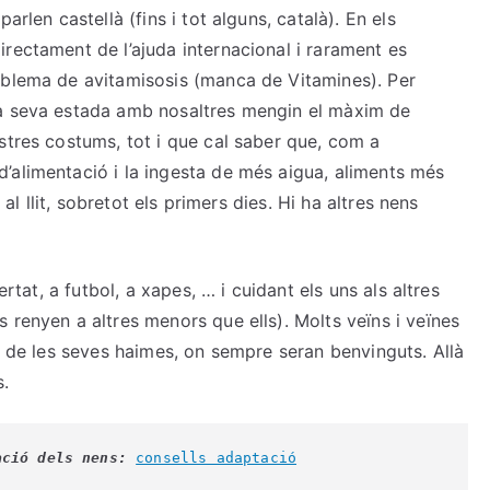
arlen castellà (fins i tot alguns, català). En els
rectament de l’ajuda internacional i rarament es
oblema de avitamisosis (manca de Vitamines). Per
la seva estada amb nosaltres mengin el màxim de
stres costums, tot i que cal saber que, com a
’alimentació i la ingesta de més aigua, aliments més
 al llit, sobretot els primers dies. Hi ha altres nens
ertat, a futbol, a xapes, … i cuidant els uns als altres
 renyen a altres menors que ells). Molts veïns i veïnes
ílies de les seves haimes, on sempre seran benvinguts. Allà
s.
ació dels nens:
consells adaptació