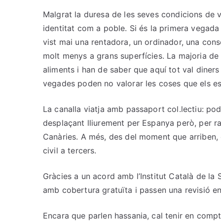
Malgrat la duresa de les seves condicions de v
identitat com a poble. Si és la primera vegad
vist mai una rentadora, un ordinador, una co
molt menys a grans superfícies. La majoria de
aliments i han de saber que aquí tot val diners i 
vegades poden no valorar les coses que els es
La canalla viatja amb passaport col.lectiu: po
desplaçant lliurement per Espanya però, per raon
Canàries. A més, des del moment que arriben, 
civil a tercers.
Gràcies a un acord amb l’Institut Català de la S
amb cobertura gratuïta i passen una revisió en
Encara que parlen hassania, cal tenir en comp