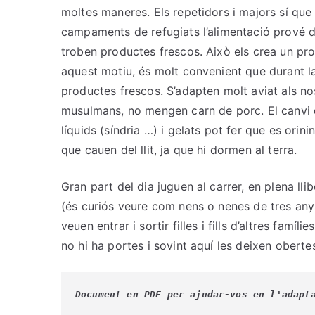
moltes maneres. Els repetidors i majors sí que p
campaments de refugiats l’alimentació prové di
troben productes frescos. Això els crea un pr
aquest motiu, és molt convenient que durant 
productes frescos. S’adapten molt aviat als no
musulmans, no mengen carn de porc. El canvi d
líquids (síndria …) i gelats pot fer que es orinin
que cauen del llit, ja que hi dormen al terra.
Gran part del dia juguen al carrer, en plena llib
(és curiós veure com nens o nenes de tres anys
veuen entrar i sortir filles i fills d’altres fam
no hi ha portes i sovint aquí les deixen oberte
Document en PDF per ajudar-vos en l'adapt