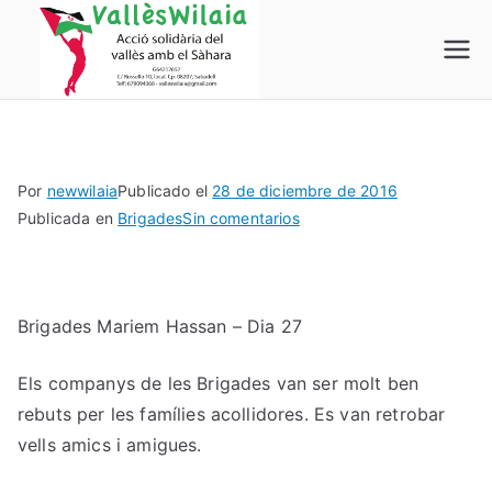
Saltar
al
Vallés
Acció Solidària del Vallés
contenido
amb el Sáhara
Wilaia
Por
newwilaia
Publicado el
28 de diciembre de 2016
en
Publicada en
Brigades
Sin comentarios
Brigades
Mariem
Hassan
Brigades Mariem Hassan – Dia 27
Dia
27
Els companys de les Brigades van ser molt ben
rebuts per les famílies acollidores. Es van retrobar
vells amics i amigues.